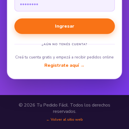
Ingresar
¿AÚN NO TENÉS CUENTA?
Creá tu cuenta gratis y empezá a recibir pedidos online
Registrate aquí →
© 2026 Tu Pedido Fácil. Todos los derechos
reservados.
← Volver al sitio web